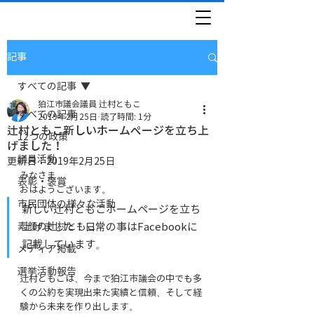
記事
すべての記事
狛江市議会議員 辻村ともこ
すべての記事
2019年2月25日
読了時間: 1分
辻村ともこ新しいホームぺージを立ち上
12つの政策
げました！
議員活動
更新日：
2019年2月25日
みなさま
表彰・褒賞
おはようございます。
市民団体の様々な活動
新しい辻村ともこホームページを立ち
素顔の辻村ともこ
上げました！日常の事はFacebookに
記載しています。
メディア掲載
選挙活動報告
辻村ともこは、今まで狛江市議会の中でも多
くの公約を実現出来た実績と信頼、そして経
験から未来を作り出します。