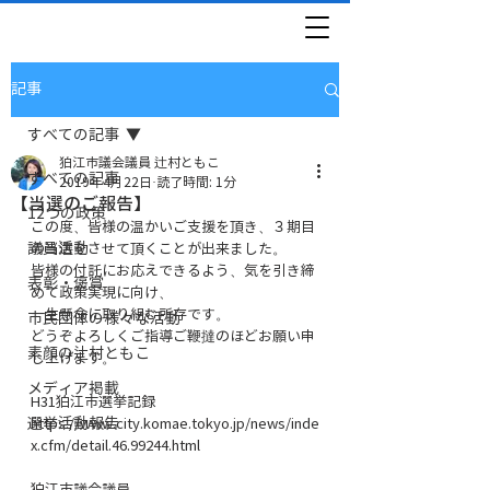
記事
すべての記事
狛江市議会議員 辻村ともこ
すべての記事
2019年4月22日
読了時間: 1分
【当選のご報告】
12つの政策
この度、皆様の温かいご支援を頂き、３期目
議員活動
の当選をさせて頂くことが出来ました。
皆様の付託にお応えできるよう、気を引き締
表彰・褒賞
めて政策実現に向け、
一生懸命に取り組む所存です。
市民団体の様々な活動
どうぞよろしくご指導ご鞭撻のほどお願い申
素顔の辻村ともこ
し上げます。
メディア掲載
H31狛江市選挙記録
選挙活動報告
https://www.city.komae.tokyo.jp/news/inde
x.cfm/detail.46.99244.html