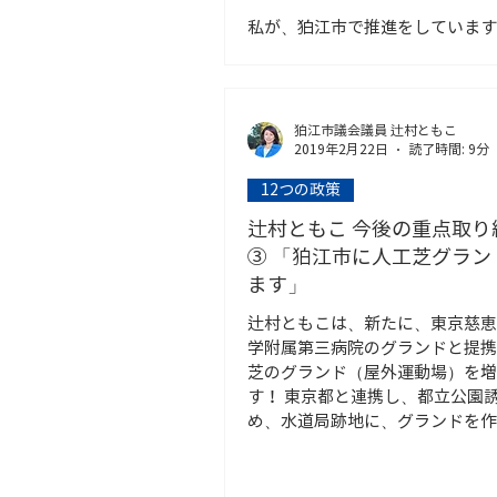
私が、狛江市で推進をしています
ズフリー防災」。 この度、東京
財）東京都中小企業振興公社が、
安心な東京を実現すると ともに
の活性化を図る」ため、防災・減
狛江市議会議員 辻村ともこ
症対策などをテーマとす る都内
2019年2月22日
読了時間: 9分
等の製品や技術の開発・改良から
12つの政策
ま...
辻村ともこ 今後の重点取り
③ 「狛江市に人工芝グラン
ます」
辻村ともこは、新たに、東京慈恵
学附属第三病院のグランドと提携
芝のグランド（屋外運動場）を増
す！ 東京都と連携し、都立公園
め、水道局跡地に、グランドを作
推進します。 （理由） 狛江市で
ランドが不足しており、多くの市
さんが...