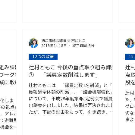
狛江市議会議員 辻村ともこ
2019年2月18日
読了時間: 5分
12つの政策
1
組み課題
辻村ともこ 今後の重点取り組み課題
辻
ワークを
⑦ 「議員定数削減します」
点
滅に取組
設
辻村ともこは、「議員定数1名削減」と「議
員報酬全体額の削減」、「議会機能強化」
辻村
について、平成28年度第4回定例会で議員提
た、
化しま
出議案を出しました。結果は否決されまし
グロ
子の視点か
たが、下記の理由をもって、引き続き、議
切な
、アレル
員定数削減を提言して参ります。 「議員定
事よ
て避難所
数1名削減」について...
と郷
機会を提
痛感
、日頃から