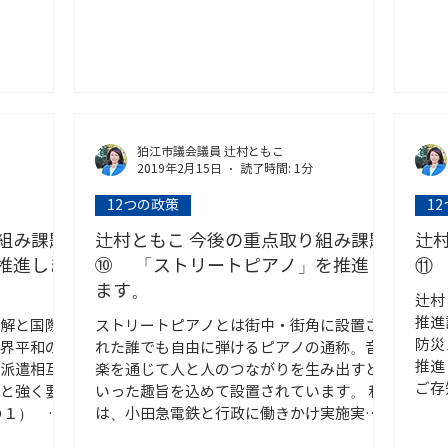
大切に、
狛江市議会議員 辻村ともこ
2019年2月15日
読了時間: 1分
12つの政策
1
組み課題
辻村ともこ 今後の重点取り組み課題
辻
推進しま
⑩ 「ストリートピアノ」を推進し
⑪
ます。
辻村
推進
解と国際
ストリートピアノとは街中・街角に設置さ
防災
界平和の
れた誰でも自由に弾けるピアノの通称。音
推進
派遣相互
楽を通じて人と人のつながりを生み出すと
ご存
と強く要
いった趣旨を込めて設置されています。 私
成2
の１） 狛
は、小田急電鉄と行政に働きかけ実施実現
.
に向け推進して参ります。 駅やストリート