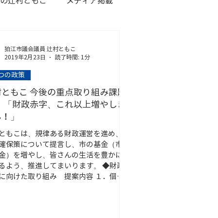
の辻村ともこ
メディア掲載
狛江市議会議員 辻村ともこ
2019年2月23日
読了時間: 1分
2つの政策
村ともこ 今後の重点取り組み課題
 「財政赤字、これ以上増やしま
ん！」
ともこは、規律ある財政運営を進め、
確保策について提言し、市の基金（市
金）を増やし、皆さんの生活を豊かに
るよう、推進してまいります。 ◆財政
に向けた取り組み 提案内容 １．個人
誘致 （法人税収の増加、市内7,000箇
る空きアパートの活用推進！）...