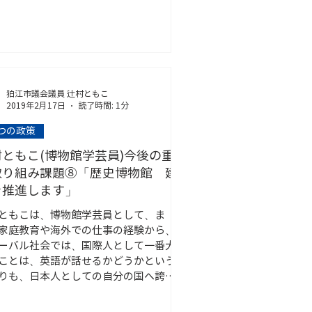
狛江市議会議員 辻村ともこ
2019年2月17日
読了時間: 1分
2つの政策
村ともこ(博物館学芸員)今後の重
取り組み課題⑧「歴史博物館 建
を推進します」
ともこは、博物館学芸員として、ま
家庭教育や海外での仕事の経験から、
ーバル社会では、国際人として一番大
ことは、英語が話せるかどうかという
りも、日本人としての自分の国へ誇り
土愛を持つことが、が大切なことだと
しました。...