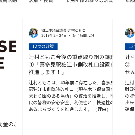
議員活動
表彰・褒賞
市民団体の様々な活動
素顔
狛江市議会議員 辻村ともこ
2019年2月24日
読了時間: 2分
12つの政策
1
辻村ともこ今後の重点取り組み課題
辻
①「喜多見駅狛江市側改札口設置を
②
推進します！」
せ
辻村ともこは、40年前に存在した、喜多見
辻村
駅狛江市側臨時改札口（現在木下保育園ひ
財政
まわり園のある場所）の復活を推進し、市
の貯
民の皆様の安心安全、利便性と、快適性の
出来
あるまちづくりを推進します。 （理由） プ
確保
レイスコート喜多見をはじめとする、岩戸
企業
北2丁目付近の急速な人口増加に伴い、電
所あ
助金のご
力...