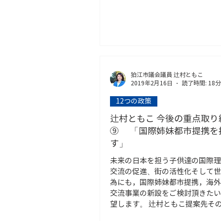
自助・公助、共助に加え、互助を
顔と顔...
狛江市議会議員 辻村ともこ
2019年2月16日
読了時間: 18分
12つの政策
辻村ともこ 今後の重点取り
⑨ 「国際姉妹都市提携を
す」
未来の日本を担う子供達の国際理
交流の促進、街の活性化そして世
為にも，国際姉妹都市提携，海外
交流事業の新設をご検討頂きたい
望します。 辻村ともこ提案先そ
江市×ドイツブランデンブルク州..