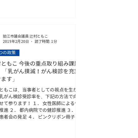
狛江市議会議員 辻村ともこ
2019年2月20日
読了時間: 1分
2つの政策
村ともこ 今後の重点取り組み課題
せます」
ともこは、当事者としての視点を生か
乳がん検診受診率を、下記の方法で向
せて参ります！ １． 女性医師による健
推進 ２． 都内病院での健診推進 ３． 乳
患者会の発足 ４． ピンクリボン冊子や
販売機の啓蒙 乳がんは、早期発見、早
療が第一です。...