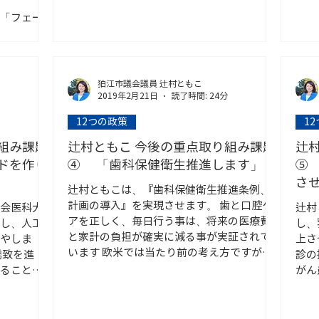
「フェー
都及び（公
「安全・
東京の産業
災、感染
狛江市議会議員 辻村ともこ
中小企業者
2019年2月21日
読了時間: 24分
普及促進
12つの政策
1
組み課題
辻村ともこ 今後の重点取り組み課題
辻
ドを作り
④ 「歯科保健衛生推進します」
⑤ 「乳がん撲滅！がん検診を充実
さ
辻村ともこは、『歯科保健衛生推進条例、
計画の導入』を実現させます。 歯と口腔ケ
会医科大
辻村
アを正しく、毎日行う事は、将来の医療費
し、人工
し、
と家計の負担が確実に減る事が実証されて
やしま
上さ
います 欧米では当たり前の考え方ですが、
誘致を進
診の
日本では、あまり知られていません。...
ることを
がん
は、現在グ
自動
民のみな
期治