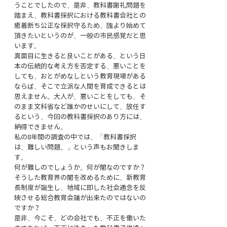
うことでしたので、是非、教科書謝礼問題を
踏まえ、教科書採択における教科書会社との
癒着断ち公正な採択守るため、隗より始めて
頂きたいというのが、一般の市民感覚だと思
います。
真面目に生きると良いことがある、という日
本の伝統的な考え方を否定する、悪いことを
しても、おとがめなしという教育現場がある
ならば、そこで立派な人間を育成できるとは
思えません。大人が、悪いことをしても、そ
のまま文科省など誰かのせいにして、放任す
るという、今回の教科書採択のあり方には、
納得できません。
私の8年間の調査の中では、「教科書採択
は、難しい問題。」という声もお聞きしま
す。
何が難しのでしょうか。何が闇なのですか？
そうした教育界の闇を改めるために、新教育
長制度が誕生し、地域に即した社会通念を反
映させる総合教育会議が出来たのではないの
ですか？
是非、今こそ、どの会社でも、不正を働いた