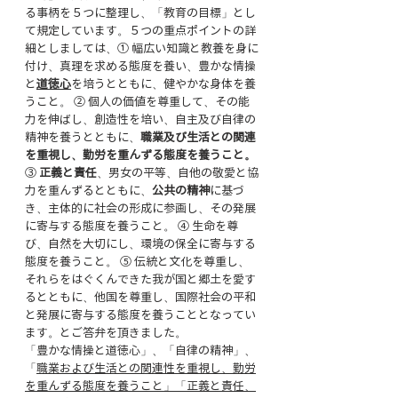
る事柄を５つに整理し、「教育の目標」とし
て規定しています。５つの重点ポイントの詳
細としましては、① 幅広い知識と教養を身に
付け、真理を求める態度を養い、豊かな情操
と
道徳心
を培うとともに、健やかな身体を養
うこと。 ② 個人の価値を尊重して、その能
力を伸ばし、創造性を培い、自主及び自律の
精神を養うとともに、
職業及び生活との関連
を重視し、勤労を重んずる態度を養うこと。
③ 
正義と責任
、男女の平等、自他の敬愛と協
力を重んずるとともに、
公共の精神
に基づ
き、主体的に社会の形成に参画し、その発展
に寄与する態度を養うこと。 ④ 生命を尊
び、自然を大切にし、環境の保全に寄与する
態度を養うこと。 ⑤ 伝統と文化を尊重し、
それらをはぐくんできた我が国と郷土を愛す
るとともに、他国を尊重し、国際社会の平和
と発展に寄与する態度を養うこととなってい
ます。とご答弁を頂きました。
「豊かな情操と道徳心」、「自律の精神」、
「
職業および生活との関連性を重視し、勤労
を重んずる態度を養うこと」「正義と責任、