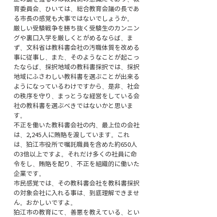
育委員会、ひいては、総合教育会議の長であ
る市長の感覚も大事ではないでしょうか。
厳しい受験戦争を勝ち抜く受験生のカンニン
グや裏口入学を厳しくとがめるならば、ま
ず、文科省は教科書会社の汚職体質を改める
事に従事し、また、そのようなことが起こっ
たならば、採択地域の教科書採択では、採択
地域にふさわしい教科書を選ぶことが出来る
ようになっているわけですから、是非、社会
の秩序を守り、まっとうな経営をしている会
社の教科書を選ぶべきではないかと思いま
す。
不正を働いた教科書会社の内、最上位の会社
は、2,245人に賄賂を渡しています。これ
は、狛江市役所で嘱託職員を含めた約650人
の3倍以上ですよ。それだけ多くの社員に命
令をし、賄賂を配り、不正を組織的に働いた
企業です。
市民感覚では、その教科書会社を教科書採択
の対象会社に入れる事は、到底理解できませ
ん。おかしいですよ。
狛江市の教育にて、善悪を教えている、とい