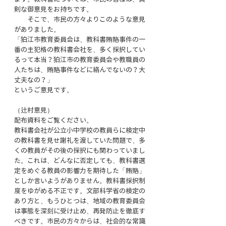
剣な御意見をお持ちです。
　　そこで、市民の方々よりこのような意見
がありました。
「狛江市教育委員会は、教科書賄賂事件の一
番の主犯格の教科書会社を、多く採択してい
るって本当？狛江市の教育委員会や教職員の
人たちは、賄賂事件などに絡んでないの？大
丈夫なの？」
というご意見です。
（辻村意見）
配布資料をご覧ください。
教科書会社が公立小中学校の教員らに検定中
の教科書を見せ謝礼を渡していた問題で、多
くの教員がその後の採択にも関わっていまし
た。これは、どんなに否定しても、教科書選
定をめぐる教員の影響力を期待した「賄賂」
としか言いようがありません。教科書採択制
度をゆがめる不正です。文部科学省の検定の
あり方と、もうひとつは、地域の教育委員会
は事態を深刻に受け止め、再発防止を徹底す
べきです。市民の方々からは、社会的な常識