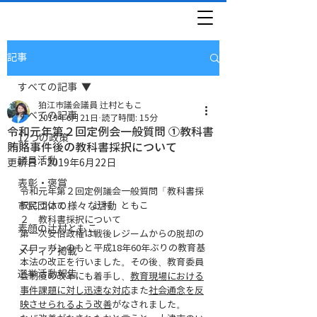
記事
すべての記事
狛江市議会議員 辻村ともこ
すべての記事
2019年6月21日
読了時間: 15分
令和元年第２回定例会一般質問 ①教科書
12つの政策
賄賂事件後の教科書採択について
議員活動
更新日：
2019年6月22日
表彰・褒賞
令和元年第２回定例議会一般質問「教科書採
市民団体の様々な活動
択について」　　辻村　ともこ　
２　教科書採択について
素顔の辻村ともこ
第一次安倍政権は戦後レジームからの脱却の
スローガンのもと平成18年60年ぶりの教育基
メディア掲載
本法の改正を行いました。その後、教育委員
選挙活動報告
会制度の改革にも着手し、
教育現場における
事件課題に対し迅速な対応
また
社会通念を反
映させられるよう改善
がなされました。