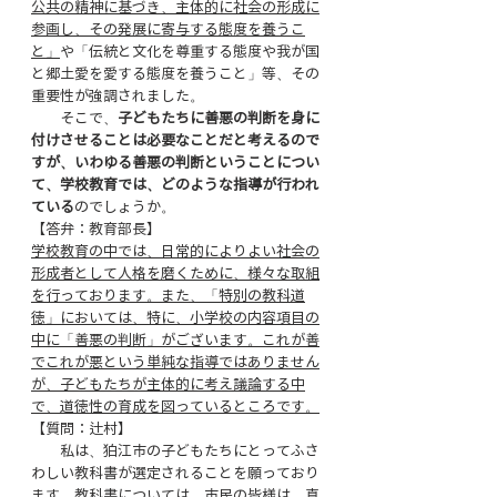
公共の精神に基づき、主体的に社会の形成に
参画し、その発展に寄与する態度を養うこ
と」
や「伝統と文化を尊重する態度や我が国
と郷土愛を愛する態度を養うこと」等、その
重要性が強調されました。
　　そこで、
子どもたちに善悪の判断を身に
付けさせることは必要なことだと考えるので
すが、いわゆる善悪の判断ということについ
て、学校教育では、どのような指導が行われ
ている
のでしょうか。
【答弁：教育部長】
学校教育の中では、日常的によりよい社会の
形成者として人格を磨くために、様々な取組
を行っております。また、「特別の教科道
徳」においては、特に、小学校の内容項目の
中に「善悪の判断」がございます。これが善
でこれが悪という単純な指導ではありません
が、子どもたちが主体的に考え議論する中
で、道徳性の育成を図っているところです。
【質問：辻村】
　　私は、狛江市の子どもたちにとってふさ
わしい教科書が選定されることを願っており
ます。教科書については、市民の皆様は、真