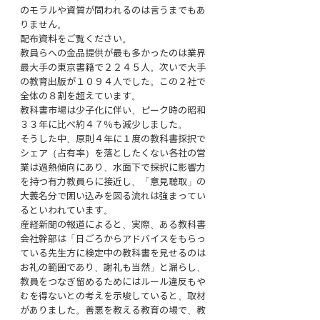
のモラルや資質が問われるのは言うまでもあ
りません。
配布資料をご覧ください。
教員らへの金品提供が最も多かったのは業界
最大手の東京書籍で２２４５人。次いで大手
の教育出版が１０９４人でした。この２社で
全体の８割を超えています。
教科書市場は少子化に伴い、ピーク時の昭和
３３年に比べ約４７％も減少しました。
そうした中、原則４年に１度の教科書採択で
シェア（占有率）を落としたくない各社の営
業は過熱傾向にあり、水面下で採択に影響力
を持つ有力教員らに接近し、「意見聴取」の
大義名分で囲い込みを図る流れは強まってい
るといわれています。
産経新聞の報道によると、実際、ある教科書
会社幹部は「日ごろからアドバイスをもらっ
ている先生方に検定中の教科書を見せるのは
お礼の範囲であり、謝礼も当然」と漏らし、
教員をつなぎ留めるためにはルール違反もや
むを得ないとの考えを示唆していると、取材
がありました。善悪を教える教育の場で、教