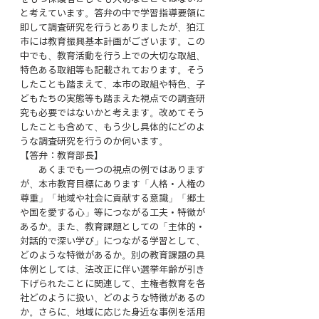
と考えています。答弁の中で学習指導要領に
即して調査研究を行うとありましたが、狛江
市には教育振興基本計画がございます。この
中でも、教育活動を行う上での大切な取組、
特色ある取組等も記載されております。そう
したことも踏まえて、本市の取組や特色、子
どもたちの実態等も踏まえた視点での調査研
究も必要ではないかと考えます。改めてそう
したことも含めて、もう少し具体的にどのよ
うな調査研究を行うのか伺います。
【答弁：教育部長】
　　あくまでも一つの視点の例ではあります
が、本市教育目標にあります「人格・人権の
尊重」「地域や社会に貢献する意識」「郷土
や国を愛する心」等につながる工夫・特徴が
あるか。また、教育課題としての「主体的・
対話的で深い学び」につながる学習として、
どのような特徴があるか。別の教育課題の具
体例としては、法改正に伴い選挙年齢が引き
下げられたことに関連して、主権者教育を各
社どのように扱い、どのような特徴があるの
か。さらに、地域に応じた身近な事例を活用