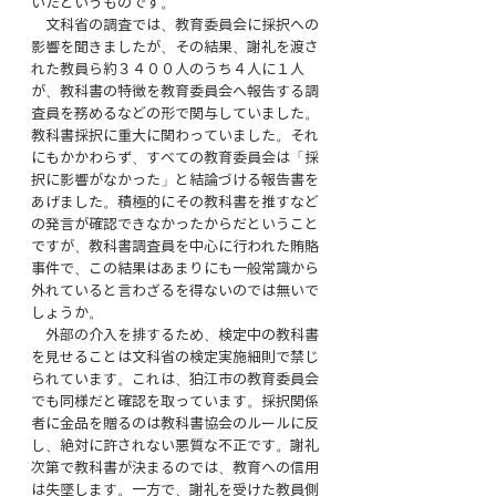
いたというものです。
　文科省の調査では、教育委員会に採択への
影響を聞きましたが、その結果、謝礼を渡さ
れた教員ら約３４００人のうち４人に１人
が、教科書の特徴を教育委員会へ報告する調
査員を務めるなどの形で関与していました。
教科書採択に重大に関わっていました。それ
にもかかわらず、すべての教育委員会は「採
択に影響がなかった」と結論づける報告書を
あげました。積極的にその教科書を推すなど
の発言が確認できなかったからだということ
ですが、教科書調査員を中心に行われた賄賂
事件で、この結果はあまりにも一般常識から
外れていると言わざるを得ないのでは無いで
しょうか。
　外部の介入を排するため、検定中の教科書
を見せることは文科省の検定実施細則で禁じ
られています。これは、狛江市の教育委員会
でも同様だと確認を取っています。採択関係
者に金品を贈るのは教科書協会のルールに反
し、絶対に許されない悪質な不正です。謝礼
次第で教科書が決まるのでは、教育への信用
は失墜します。一方で、謝礼を受けた教員側