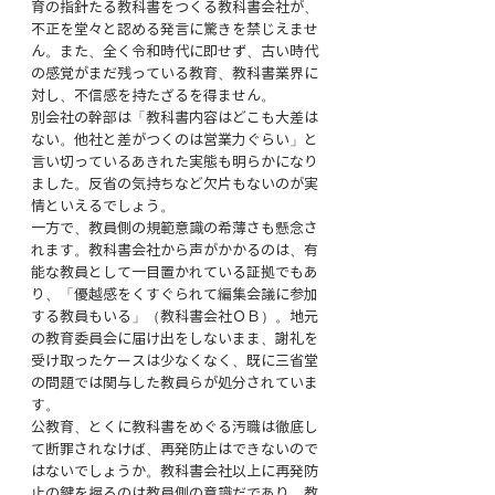
育の指針たる教科書をつくる教科書会社が、
不正を堂々と認める発言に驚きを禁じえませ
ん。また、全く令和時代に即せず、古い時代
の感覚がまだ残っている教育、教科書業界に
対し、不信感を持たざるを得ません。
別会社の幹部は「教科書内容はどこも大差は
ない。他社と差がつくのは営業力ぐらい」と
言い切っているあきれた実態も明らかになり
ました。反省の気持ちなど欠片もないのが実
情といえるでしょう。
一方で、教員側の規範意識の希薄さも懸念さ
れます。教科書会社から声がかかるのは、有
能な教員として一目置かれている証拠でもあ
り、「優越感をくすぐられて編集会議に参加
する教員もいる」（教科書会社ＯＢ）。地元
の教育委員会に届け出をしないまま、謝礼を
受け取ったケースは少なくなく、既に三省堂
の問題では関与した教員らが処分されていま
す。 
公教育、とくに教科書をめぐる汚職は徹底し
て断罪されなけば、再発防止はできないので
はないでしょうか。教科書会社以上に再発防
止の鍵を握るのは教員側の意識だであり、教