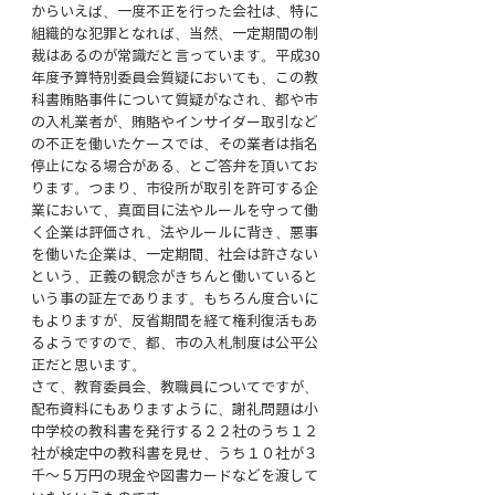
からいえば、一度不正を行った会社は、特に
組織的な犯罪となれば、当然、一定期間の制
裁はあるのが常識だと言っています。平成30
年度予算特別委員会質疑においても、この教
科書賄賂事件について質疑がなされ、都や市
の入札業者が、賄賂やインサイダー取引など
の不正を働いたケースでは、その業者は指名
停止になる場合がある、とご答弁を頂いてお
ります。つまり、市役所が取引を許可する企
業において、真面目に法やルールを守って働
く企業は評価され、法やルールに背き、悪事
を働いた企業は、一定期間、社会は許さない
という、正義の観念がきちんと働いていると
いう事の証左であります。もちろん度合いに
もよりますが、反省期間を経て権利復活もあ
るようですので、都、市の入札制度は公平公
正だと思います。
さて、教育委員会、教職員についてですが、
配布資料にもありますように、謝礼問題は小
中学校の教科書を発行する２２社のうち１２
社が検定中の教科書を見せ、うち１０社が３
千～５万円の現金や図書カードなどを渡して