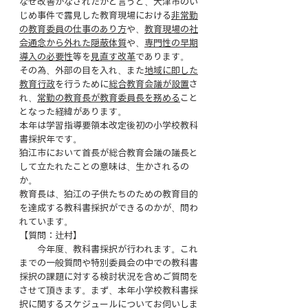
なぜ改善がなされたかと言うと、大津市のい
じめ事件で露見した教育現場における
非常勤
の教育委員の仕事のあり方
や、
教育現場の社
会通念から外れた隠蔽体質
や、
専門性の早期
導入の必要性
等を
見直す改革
であります。
その為、外部の目を入れ、また
地域に即した
教育行政
を行うために
総合教育会議が設置
さ
れ、
常勤の教育長が教育委員長を務める
こと
となった経緯があります。
本年は学習指導要領本改定後初の小学校教科
書採択年です。
狛江市において首長が総合教育会議の議長と
して立たれたことの意味は、生かされるの
か。
教育長は、狛江の子供たちのための教育目的
を達成する教科書採択ができるのかが、問わ
れています。
【質問：辻村】
　　今年度、教科書採択が行われます。これ
までの一般質問や特別委員会の中での教科書
採択の課題に対する検討状況を含めご質問を
させて頂きます。まず、本年小学校教科書採
択に関するスケジュールについてお伺いしま