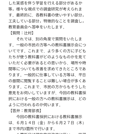
した実感を伴う学習を行える部分があるか
等，様々な視点での調査研究が考えられま
す。最終的に、各教科書の使いやすい部分，
工夫している部分，特徴的なことを調査し，
教育委員会へ答申をいたします。
【質問：辻村】
　　それでは、別の角度で質問をいたしま
す。一般の市民の方等への教科書展示会につ
いてです。これまで、より多くの方に子ども
たちが使う教科書がどのようなものかを見て
いただく必要があるとの思いから、場所や時
間等についても改善を求めてきたところであ
ります。一般的に仕事している方等は、平日
の昼間に閲覧することは難しい場合が多くあ
ります。これまで、市民の方からもそうした
意見をお伺いしていますが、今回の教科書採
択における一般の方への教科書展示は、どの
ように行われるのか伺います。
【答弁：教育部長】
　　今回の教科書採択における教科書展示
は、６月１４日（金）から６月２７日（木）
まで市内3箇所で行います。