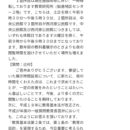
　　１箇所目は現在施設改修に伴い、一時移
転しております教育研究所（駄倉地区センタ
ー２階）です。こちらは、土日を除く午前９
時３０分～午後５時３０分。２箇所目は、中
央公民館で３箇所目が西河原公民館です。中
央公民館及び西河原公民館につきましては、
いずれも休館日であります火曜日を除く、午
前９時から午後９時３０分までとなっており
ます。数年前の教科書展示のときよりも夜の
閲覧時間を設けさせていただく場所も増えま
した。
【質問：辻村】
　　ご答弁ありがとうございます。要望して
いた展示時間延長について、に新たに、夜の
時間をくわえた点は、これまで求めてきたこ
とが、一定の改善をみたということはたいへ
ん喜ばしいことです。今後、より多くの方に
閲覧いたけることを期待しております。
次に、平成１８年に教育基本法が改正され、
平成27年度の一般質問教育長答弁において
も、このようにお答えを頂いております。
「教育基本法第２条では、第１条の「教育の
目的」を実現するため、今日重要と考えられ