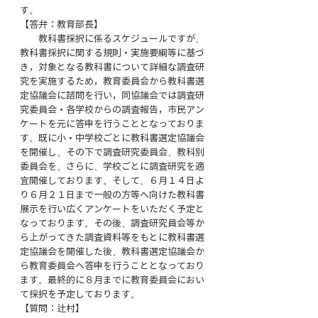
す。
【答弁：教育部長】
　　教科書採択に係るスケジュールですが、
教科書採択に関する規則・実施要綱等に基づ
き，対象となる教科書について詳細な調査研
究を実施するため，教育委員会から教科書選
定協議会に諮問を行い，同協議会では調査研
究委員会・各学校からの調査報告，市民アン
ケートを元に答申を行うこととなっておりま
す。既に小・中学校ごとに教科書選定協議会
を開催し、その下で調査研究委員会、教科別
委員会を、さらに、学校ごとに調査研究を適
宜開催しております。そして、６月１４日よ
り６月２１日まで一般の方等へ向けた教科書
展示を行い広くアンケートをいただく予定と
なっております。その後、調査研究員会等か
ら上がってきた調査資料等をもとに教科書選
定協議会を開催した後、教科書選定協議会か
ら教育委員会へ答申を行うこととなっており
ます。最終的に８月までに教育委員会におい
て採択を予定しております。
【質問：辻村】