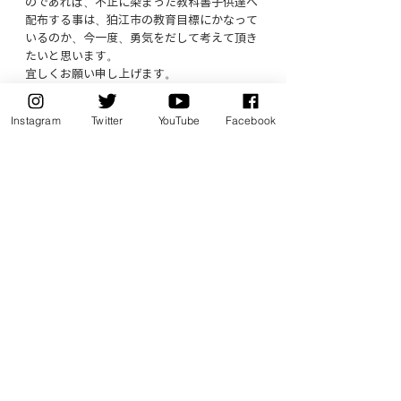
のであれば、不正に染まった教科書子供達へ
配布する事は、狛江市の教育目標にかなって
いるのか、今一度、勇気をだして考えて頂き
たいと思います。
宜しくお願い申し上げます。
参考資料　出典：産経新聞他
Instagram
Twitter
YouTube
Facebook
【質問：辻村】
今回、こうして質問をさせていただいていま
すが、こうした議会での市民の声ややりとり
内容は、教育委員会等で御報告をされるので
しょうか。
【答弁：教育部長】
　　議会で質問や御意見をいただいたことに
つきましては、この件に限らず、教育委員会
定例会にて議会報告として、報告をしており
ます。
追加質問１
平成27年度第3回定例会私の教科書採択に関
する一般質問において、有馬教育長へ、この
ような質問をさせて頂きました。
【辻村質問】
「教科書採択理由は提出義務規定ではないで