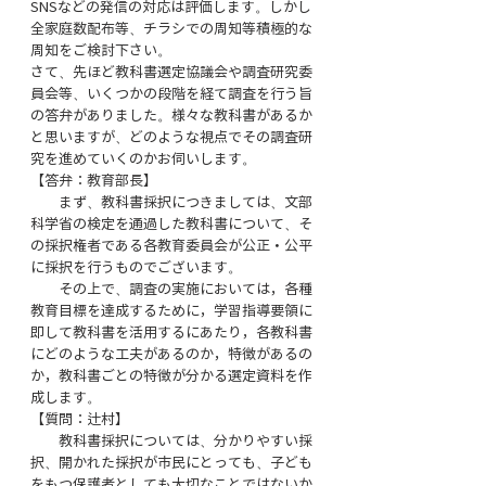
SNSなどの発信の対応は評価します。しかし
全家庭数配布等、チラシでの周知等積極的な
周知をご検討下さい。
さて、先ほど教科書選定協議会や調査研究委
員会等、いくつかの段階を経て調査を行う旨
の答弁がありました。様々な教科書があるか
と思いますが、どのような視点でその調査研
究を進めていくのかお伺いします。
【答弁：教育部長】
　　まず、教科書採択につきましては、文部
科学省の検定を通過した教科書について、そ
の採択権者である各教育委員会が公正・公平
に採択を行うものでございます。
　　その上で、調査の実施においては，各種
教育目標を達成するために，学習指導要領に
即して教科書を活用するにあたり，各教科書
にどのような工夫があるのか，特徴があるの
か，教科書ごとの特徴が分かる選定資料を作
成します。
【質問：辻村】
　　教科書採択については、分かりやすい採
択、開かれた採択が市民にとっても、子ども
をもつ保護者としても大切なことではないか