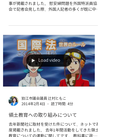
さい。 狛江市議会議員 辻村ともこ
狛江市議会議員 辻村ともこ
2014年3月29日
読了時間: 1分
新聞取材を受けました
今朝の産経新聞ネットニュースに私が取材された記
事が掲載されました。 慰安婦問題を外国特派員協
会で記者会見した際、外国人記者の多くが既に中韓
のプロパガンダに深く影響されていた問題点につい
て書かれています。日本政府には危機感を持って頂
きたいと強く要望します。...
Load video