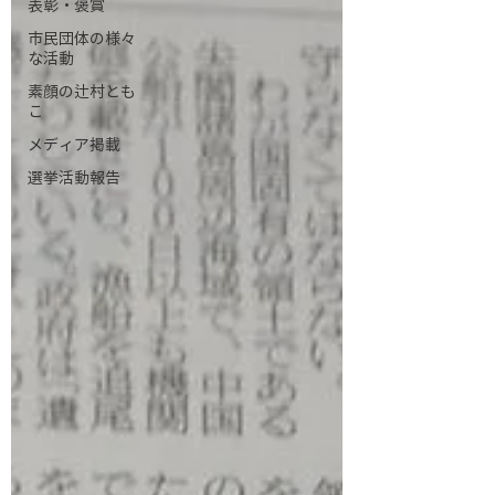
表彰・褒賞
市民団体の様々
な活動
素顔の辻村とも
こ
メディア掲載
選挙活動報告