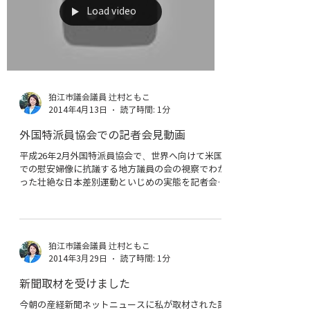
した。キャリアコンサルティング室舘社長ありがと
うございました。 一人一人が今持っている限界を
突破していくことで、日本が良くなっていくと思い
ます。...
Load video
狛江市議会議員 辻村ともこ
2014年4月13日
読了時間: 1分
外国特派員協会での記者会見動画
平成26年2月外国特派員協会で、世界へ向けて米国
での慰安婦像に抗議する地方議員の会の視察でわか
った壮絶な日本差別運動といじめの実態を記者会見
にて訴えた私のスピーチ動画です。 是非ご覧くだ