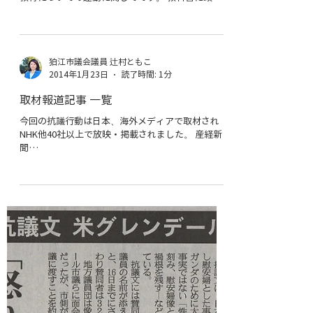
狛江市議会議員 辻村ともこ
2014年2月4日
読了時間: 4分
領土教育への取り組みについて
去年新聞社に取材を受けた件について、ネットで再
度掲載されました。 去年1年間活動をしてきた領土
教育についての運動に関してです。 教科書に政府
見解がきちんと反映されれば、学校現場でも教えや
すくなります。自国を知り、その地理や歴史に誇り
を持つことは、自分自身への自信などにもつな...
狛江市議会議員 辻村ともこ
2014年1月23日
読了時間: 1分
取材報道記事 一覧
今回の抗議行動は日本、海外メディアで取材され
NHK他40社以上で放映・掲載されました。 産経新
聞
http://sankei.jp.msn.com/smp/world/news/14011
7/amr14011710180007-s.htm 朝日新聞...