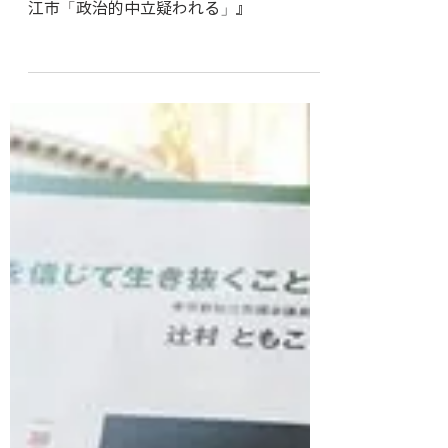
狛江市議会議員 辻村ともこ
2018年6月20日
読了時間: 0分
産経新聞『庁舎内「赤旗」勧誘禁止 狛
江市「政治的中立疑われる」』