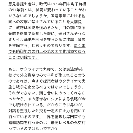
意見書提出者は、時代は1972年田中角栄首相
の51年前とは、状況が変わっていることがわ
からないのでしょうか。国連憲章における他
国への攻撃が禁止されていることを大前提
に、政府は国防を強めるため、目の前にある
脅威を衛星で察知した際に、発射されそうな
ミサイル基地を国民を守るために攻撃し脅威
を排除する、と言うものであります。
あくま
でも防御能力の向上の為の国防費増額である
ことは明確です。
もし、ウクライナで丸腰で、又は憲法9条を
掲げて外交戦略のみで平和が生まれると言う
のであれば、今すぐ提案者はウクライナで実
施し戦争を止めるべきではないでしょうか。
それができない、話し合いにのってくれなか
ったから、あの悲惨なロシアによる侵略が今
でも続けられている。だからこそ世界中が、
対話を重視した外交を一定の抑止力を用いて
行っているのです。世界を俯瞰し岸田首相も
電撃訪問を行ったのは、最高レベルの外交行
っているのではないですか？