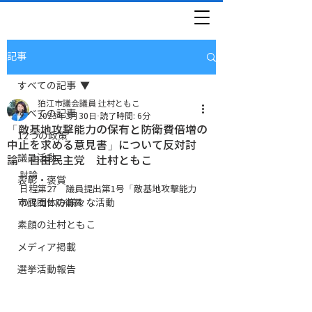
記事
すべての記事
狛江市議会議員 辻村ともこ
すべての記事
2023年3月30日
読了時間: 6分
「敵基地攻撃能力の保有と防衛費倍増の
12つの政策
中止を求める意見書」について反対討
議員活動
論 自由民主党 辻村ともこ
討論
表彰・褒賞
日程第27　議員提出第1号「敵基地攻撃能力
市民団体の様々な活動
の保有と防衛費
素顔の辻村ともこ
メディア掲載
選挙活動報告