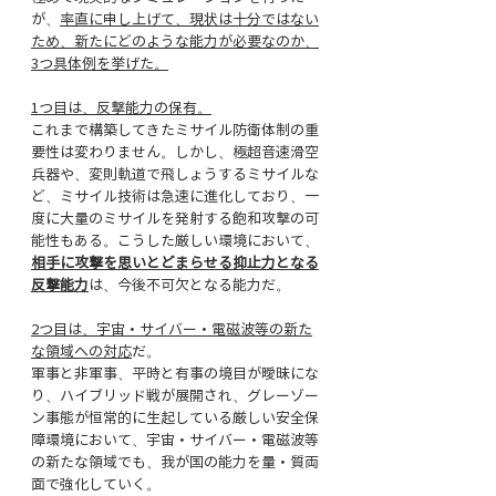
が、
率直に申し上げて、現状は十分ではない
ため、新たにどのような能力が必要なのか、
3つ具体例を挙げた。
1つ目は、反撃能力の保有。
これまで構築してきたミサイル防衛体制の重
要性は変わりません。しかし、極超音速滑空
兵器や、変則軌道で飛しょうするミサイルな
ど、ミサイル技術は急速に進化しており、一
度に大量のミサイルを発射する飽和攻撃の可
能性もある。こうした厳しい環境において、
相手に攻撃を思いとどまらせる抑止力となる
反撃能力
は、今後不可欠となる能力だ。
2つ目は、宇宙・サイバー・電磁波等の新た
な領域への対応
だ。
軍事と非軍事、平時と有事の境目が曖昧にな
り、ハイブリッド戦が展開され、グレーゾー
ン事態が恒常的に生起している厳しい安全保
障環境において、宇宙・サイバー・電磁波等
の新たな領域でも、我が国の能力を量・質両
面で強化していく。