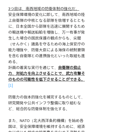
3つ目は、南西地域の防衛体制の強化だ。
安全保障環境の変化に即して、南西地域の陸
上自衛隊の中核となる部隊を倍増するととも
に、日本全国から部隊を迅速に展開するため
の輸送機や輸送船舶を増強し、万一有事が発
生した場合の国民保護の観点からも、尖閣
（せんかく）諸島を守るための海上保安庁の
能力増強や、防衛大臣による海保の統制要領
を含む自衛隊との連携強化といった取組も進
める。
計画の着実な実行を通じて、
自衛隊の抑止
力、対処力を向上させることで、武力攻撃そ
のものの可能性を低下させることができる。
[1]
防衛力の抜本的強化を補完するものとして、
研究開発や公共インフラ整備に取り組むな
ど、総合的な防衛体制を強化する。
また、NATO（北大西洋条約機構）を始め各
国は、安全保障環境を維持するために、経済