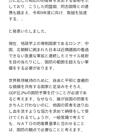
力に応じた相応の防衛費を支出する姿勢を示
しており、こうした同盟国、同志国等との連
携も踏まえ、令和9年度に向け、取組を加速
する。」
と発表いたしました。
現在、地政学上の専制国家であるロシア、中
国、北朝鮮に囲まれた日本は近隣諸国の看過
できない急激な軍拡と連続したミサイル発射
を目の当たりにし、国防の範囲を超えない軍
備をする必要があります。
世界秩序維持のために、自由と平和と普遍的
な価値を共有する国家と足並みをそろえ、
GDP比2%の国防予算を打つことが必須であ
ると考えます。なぜなら、誰が自国の防衛を
きちんと行わないのに、他国の若者を送り出
し血を流すような協力を求めて納得をして受
けてくれるでしょうか。一般常識で考えて
も、ＮＡＴＯの防衛費基準と合わせること
は、国防の観点で必要なことと考えます。