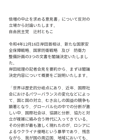
倍増の中止を求める意見書」について反対の
立場から討論いたします。
自由民主党　辻村ともこ
令和4年12月16日岸田首相は、新たな国家安
全保障戦略、国家防衛戦略　及び　防衛力　
整備計画の3つの文書を閣議決定いたしまし
た。
岸田総理の記者会見を要約から、まずは閣議
決定内容について概要をご説明いたします。
「世界は歴史的分岐点にあり、近年、国際社
会におけるパワーバランスの変化などによっ
て、国と国の対立、むき出しの国益の競争も
顕著となり、グローバル化の中での分断が激
しい中、国際社会は、協調と分断、協力と対
立が複雑に絡み合う時代に入ってきている。
その分断が最も激しく現れたのが、ロシアに
よるウクライナ侵略という暴挙であり、残念
ながら、我が国の周辺国、地域においても、