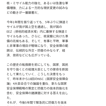
核・ミサイル能力の強化、あるいは急激な軍
備増強、力による一方的な現状変更の試みな
どの動きが一層顕著だ。
今年1年間を振り返っても、5年ぶりに弾道ミ
サイルが我が国上空を通過し、我が国の
EEZ（排他的経済水域）内に着弾する弾道ミ
サイルもあった。さらに、核実験に向けた準
備の兆候もある。そして、有事と平時、軍事
と非軍事の境目が曖昧になり、安全保障の範
囲は、伝統的な外交・防衛のみならず、経
済、技術などにも広がっている。
この歴史の転換期を前にしても、国家、国民
を守り抜くとの総理大臣としての使命を断固
として果たしていく、こうした決意をもっ
て、昨年末から18回のNSC（国家安全保障会
議）4大臣会合での議論を重ね、新たな国家
安全保障戦略の策定と防衛力の抜本的強化を
含む、安全保障の諸課題に対する答えを出し
た。
それが、今後5年間で緊急的に防衛力を抜本