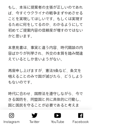
もし、本当に提案者の主張が正しいのであれ
ば、今すぐウクライナの戦争まずやめさせる
ことを実現してほしいです。もしくは実現す
るために何をしてるのか、わかるようにして
初めてご提案内容の信頼度が増すのではない
かと思います。
本意見書は、事実と違う内容、時代錯誤の内
容ばかりが列挙され、外交の本質を踏み間違
えているとしか言いようがない。
再度申し上げますが、憲法9条など、条文を
唱えることのみで国が滅びたら、どうしよう
もないのです。
時代に合わせ、国際法を遵守しながら、今で
きる国防を、同盟国と共に具体的に行動し、
国と国民を守ることが必要であると考えま
す。
Instagram
Twitter
YouTube
Facebook
よって、私、自由民主党　辻村ともこは、本
意見書「敵基地攻撃能力の保有と防衛費倍増