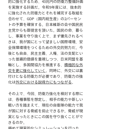
的に強化するため、43兆円の防衛力整備計画
を実施する計画だ。令和9年度には、抜本的
に強化された防衛力とそれを補完する取組を
合わせて、GDP（国内総生産）の2パーセン
トの予算を確保する。日本維新の会や国民民
主党からも御提言を頂いた。国民の命、暮ら
し、事業を守り抜く上で、まず優先されるべ
きは、我が国にとって望ましい国際環境、安
全保障環境をつくるための外交的努力だ。今
後とも自由、民主主義、人権、法の支配とい
った普遍的価値を重視しつつ、日米同盟を基
軸とし、多国間協力を推進する、
積極的な外
交を更に強化していく
。同時に、外交には裏
付けとなる防衛力が必要であり、防衛力の強
化は
外交における説得力にもつながる
。
その上で、今回、防衛力強化を検討する際に
は、各種事態を想定し、相手の能力や新しい
戦い方を踏まえて、現在の自衛隊の能力で我
が国に対する脅威を抑止できるか。脅威が現
実となったときにこの国を守り抜くことがで
きるのか。
極めて現実的なシミュレーションを行った