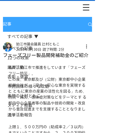
記事
すべての記事
狛江市議会議員 辻村ともこ
すべての記事
2023年3月30日
読了時間: 2分
フェーズフリー製品開発補助金のご紹介
12つの政策
議員活動
私が、狛江市で推進をしています「フェーズ
フリー防災」。
表彰・褒賞
この度、東京都及び（公財）東京都中小企業
振興公社が、「安全・安心な東京を実現する
市民団体の様々な活動
と ともに東京の産業の活性化を図る」ため、
素顔の辻村ともこ
防災・減災、感染症対策などをテーマとす る
都内中小企業者等の製品や技術の開発・改良
メディア掲載
から普及促進までを支援することとなりまし
選挙活動報告
た！
上限１、５００万円の（助成率２／３以内） 