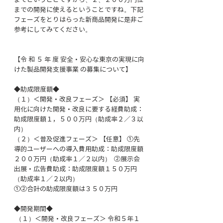
までということですから、２、２００万円位
までの開発に使えるということですね。下記
フェーズをとりはらった新商品開発に是非ご
参考にしてみてください。
【令 和 ５ 年 度 安全・安心な東京の実現に向
けた製品開発支援事業 の募集について】
◆助成限度額◆
（１）＜開発・改良フェーズ＞ 【必須】 実
用化に向けた開発・改良に要する経費助成：
助成限度額１，５００万円（助成率２／３以
内） 
（２）＜普及促進フェーズ＞ 【任意】 ①先
導的ユーザーへの導入費用助成：助成限度額
２００万円（助成率１／２以内）  ②展示会
出展・広告費助成：助成限度額１５０万円
（助成率１／２以内）  
①②合計の助成限度額は３５０万円
◆開発期間◆
 （１）＜開発・改良フェーズ＞ 令和５年１