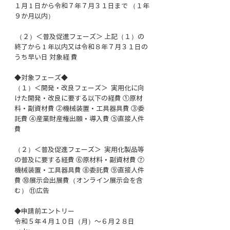
１月 1 日から令和７年７月３１日まで （１年
９か月以内）
 （２）＜普及促進フェーズ＞ 上記（１）の
終了から 1 年以内又は令和８年７月３１日の
うち早い日 対象経 費  
◆対象フェーズ◆
（１）＜開発・改良フェーズ＞  実用化に向
けた開発・改良に要する以下の経費 ①原材
料・副資材費 ②機械装置・工具器具費 ③委
託費 ④産業財産権出願・導入費 ⑤直接人件
費 
（２）＜普及促進フェーズ＞  実用化製品等
の普及に要する経費 ⑥原材料・副資材費 ⑦
機械装置・工具器具費 ⑧委託費 ⑨直接人件
費 ⑩展示会出展費（オンライン展示会を含
む） ⑪広告
◆申請前エントリー 
令和５年４月１０日（月）～６月２８日