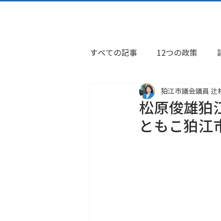
すべての記事
12つの政策
狛江市議会議員 辻
メディア掲載
選挙活動報
松原俊雄狛
ともこ狛江