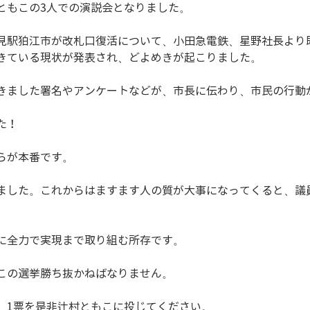
ともこの3人での演説会となりました。
見駅狛江市が改札口復活について、小田急電鉄、星野社長より
きている現状が発表され、どよめきが起こりました。
きました署名やアンケートなどが、市長に伝わり、市民の行動
。
た！
らが本番です。
ました。これからはますます人の質が大事になってくると、議
。
に全力で実現まで取り組む所存です。
この選挙勝ち抜かねばなりません。
、1票を是非辻村ともこに投じてください。