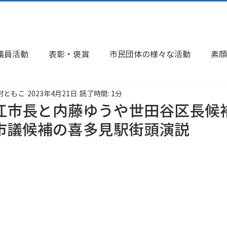
議員活動
表彰・褒賞
市民団体の様々な活動
素顔
村ともこ
2023年4月21日
読了時間: 1分
告
江市長と内藤ゆうや世田谷区長候
市議候補の喜多見駅街頭演説