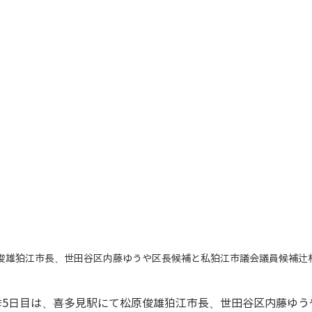
俊雄狛江市長、世田谷区内藤ゆうや区長候補と私狛江市議会議員候補辻
挙5日目は、喜多見駅にて松原俊雄狛江市長、世田谷区内藤ゆう