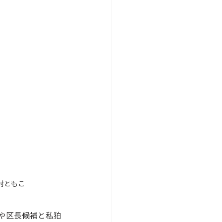
村ともこ
や区長候補と私狛