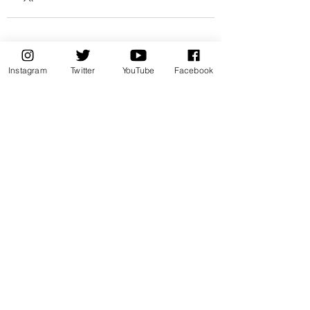
最新記事
すべて表示
Instagram
Twitter
YouTube
Facebook
辻村ともこ今後の重点
辻村ともこ 今後
取り組み課題①「喜多
取り組み課題②