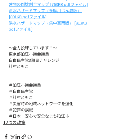
建物の倒壊割合マップ [763KB pdfファイル]
洪水ハザードマップ（多摩川はん濫版） 
[801KB pdfファイル]
洪水ハザードマップ（集中豪雨版） [813KB 
pdfファイル]
～全力投球しています！～
東京都狛江市議会議員
自由民主党3期目チャレンジ
辻村ともこ
＃狛江市議会議員
＃自由民主党
＃辻村ともこ
＃災害時の地域ネットワークを強化
＃犯罪の撲滅
＃日本一安心で安全なまち狛江市
12つの政策